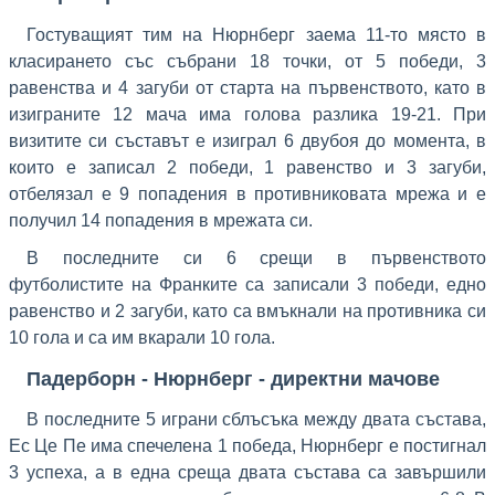
Гостуващият тим на Нюрнберг заема 11-то място в
класирането със събрани 18 точки, от 5 победи, 3
равенства и 4 загуби от старта на първенството, като в
изиграните 12 мача има голова разлика 19-21. При
визитите си съставът е изиграл 6 двубоя до момента, в
които е записал 2 победи, 1 равенство и 3 загуби,
отбелязал е 9 попадения в противниковата мрежа и е
получил 14 попадения в мрежата си.
В последните си 6 срещи в първенството
футболистите на Франките са записали 3 победи, едно
равенство и 2 загуби, като са вмъкнали на противника си
10 гола и са им вкарали 10 гола.
Падерборн - Нюрнберг - директни мачове
В последните 5 играни сблъсъка между двата състава,
Ес Це Пе има спечеленa 1 победа, Нюрнберг е постигнал
3 успеха, а в една среща двата състава са завършили