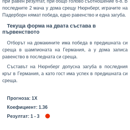
при равен резултат, при общо голово съотношение 6-8. В
последните 2 мача у дома срещу Нюрнберг, играчите на
Падерборн нямат победа, едно равенство и една загуба.
Текуща форма на двата състава в
първенството
Отборът на домакините има победа в предишната си
среща в шампионата на Германия, а у дома записа
равенство в последната си среща.
Съставът на Нюрнберг допусна загуба в последния
кръг в Германия, а като гост има успех в предишната си
среща.
Прогноза: 1X
Коефициент: 1.36
Резултат: 1 - 3