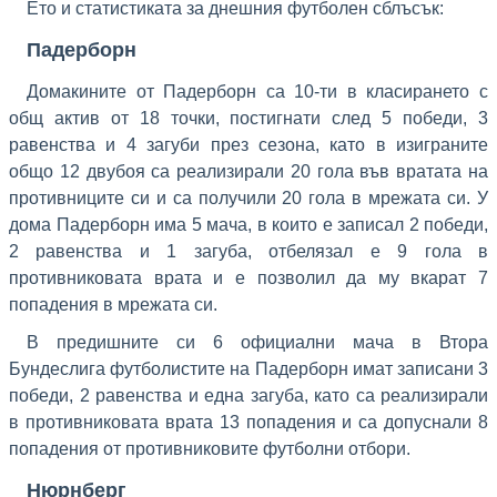
Ето и статистиката за днешния футболен сблъсък:
Падерборн
Домакините от Падерборн са 10-ти в класирането с
общ актив от 18 точки, постигнати след 5 победи, 3
равенства и 4 загуби през сезона, като в изиграните
общо 12 двубоя са реализирали 20 гола във вратата на
противниците си и са получили 20 гола в мрежата си. У
дома Падерборн има 5 мача, в които е записал 2 победи,
2 равенства и 1 загуба, отбелязал е 9 гола в
противниковата врата и е позволил да му вкарат 7
попадения в мрежата си.
В предишните си 6 официални мача в Втора
Бундеслига футболистите на Падерборн имат записани 3
победи, 2 равенства и една загуба, като са реализирали
в противниковата врата 13 попадения и са допуснали 8
попадения от противниковите футболни отбори.
Нюрнберг