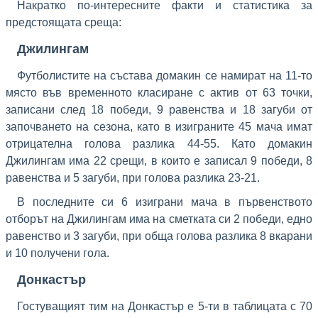
Накратко по-интересните факти и статистика за
предстоящата среща:
Джилингам
Футболистите на състава домакин се намират на 11-то
място във временното класиране с актив от 63 точки,
записани след 18 победи, 9 равенства и 18 загуби от
започването на сезона, като в изиграните 45 мача имат
отрицателна голова разлика 44-55. Като домакин
Джилингам има 22 срещи, в които е записал 9 победи, 8
равенства и 5 загуби, при голова разлика 23-21.
В последните си 6 изиграни мача в първенството
отборът на Джилингам има на сметката си 2 победи, едно
равенство и 3 загуби, при обща голова разлика 8 вкарани
и 10 получени гола.
Донкастър
Гостуващият тим на Донкастър е 5-ти в таблицата с 70