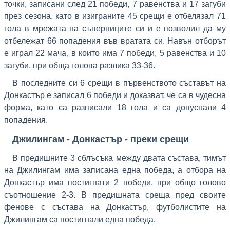
точки, записани след 21 победи, 7 равенства и 17 загуби
през сезона, като в изиграните 45 срещи е отбелязал 71
гола в мрежата на съперниците си и е позволил да му
отбележат 66 попадения във вратата си. Навън отборът
е играл 22 мача, в които има 7 победи, 5 равенства и 10
загуби, при обща голова разлика 33-36.
В последните си 6 срещи в първенството съставът на
Донкастър е записал 6 победи и доказват, че са в чудесна
форма, като са разписали 18 гола и са допуснали 4
попадения.
Джилингам - Донкастър - преки срещи
В предишните 3 сблъсъка между двата състава, тимът
на Джилингам има записанa една победа, а отбора на
Донкастър има постигнати 2 победи, при общо голово
съотношение 2-3. В предишната среща пред своите
фенове с състава на Донкастър, футболистите на
Джилингам са постигнали една победа.