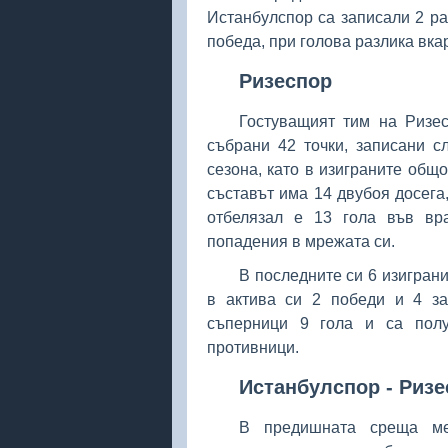
Истанбулспор са записали 2 ра
победа, при голова разлика вкар
Ризеспор
Гостуващият тим на Ризе
събрани 42 точки, записани с
сезона, като в изиграните общо
съставът има 14 двубоя досега,
отбелязал е 13 гола във вр
попадения в мрежата си.
В последните си 6 изигран
в актива си 2 победи и 4 за
съперници 9 гола и са полу
противници.
Истанбулспор - Ризе
В предишната среща ме