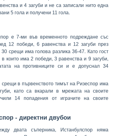
венства и 4 загуби и не са записали нито една
ани 5 гола и получени 11 гола.
спор е 7-ми във временното подреждане със
лед 12 победи, 6 равенства и 12 загуби през
 30 срещи има голова разлика 36-47. Като гост
 в които има 2 победи, 3 равенства и 9 загуби,
атата на противниците си и е допуснал 34
и срещи в първенството тимът на Ризеспор има
губи, като са вкарали в мрежата на своите
чили 14 попадения от играчите на своите
спор - директни двубои
жду двата съперника, Истанбулспор няма