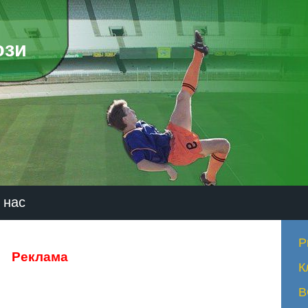
ози
 нас
P
Реклама
К
B