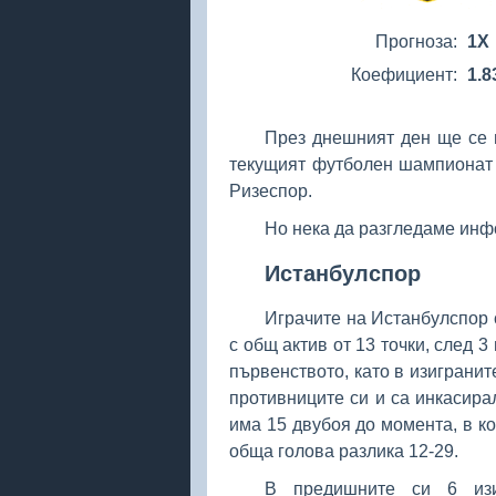
Прогноза:
1X
Коефициент:
1.8
През днешният ден ще се 
текущият футболен шампионат 
Ризеспор.
Но нека да разгледаме ин
Истанбулспор
Играчите на Истанбулспор 
с общ актив от 13 точки, след 3
първенството, като в изигранит
противниците си и са инкасира
има 15 двубоя до момента, в ко
обща голова разлика 12-29.
В предишните си 6 изи