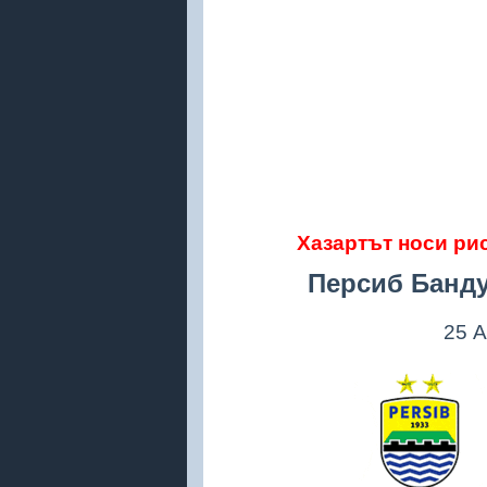
Хазартът носи ри
Персиб Банду
25 А