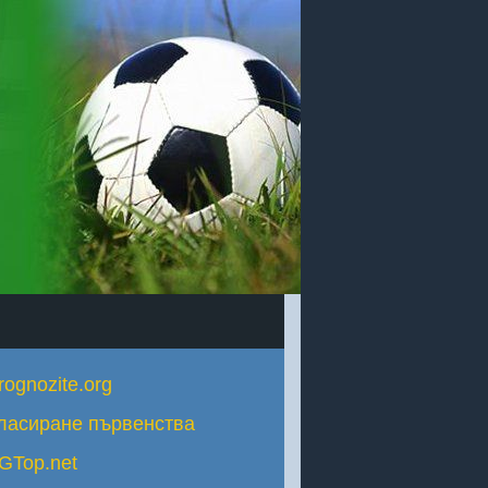
rognozite.org
ласиране първенства
GTop.net