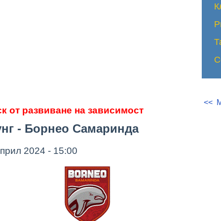
К
P
Т
C
<< М
ск от развиване на зависимост
нг - Борнео Самаринда
прил 2024 - 15:00