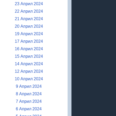
23 Април 2024
22 Април 2024
21 Април 2024
20 Април 2024
19 Април 2024
17 Април 2024
16 Април 2024
15 Април 2024
14 Април 2024
12 Април 2024
10 Април 2024
9 Април 2024
8 Април 2024
7 Април 2024
6 Април 2024